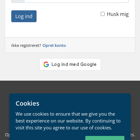
Husk mig
Log ind
Ikke registreret?
Opret konto
Dansk / € EUR
Cookies
We use cookies to ensure that we give you the
Kontakt os
betingelserne
best experience on our website. By continuing to
visit this site you agree to our use of cookies.
Ophavsret © 2026 LMD Systems. Alle rettigheder forbeholdes.