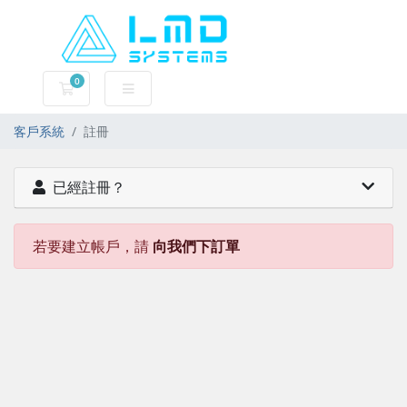
0
購物車
客戶系統
註冊
已經註冊？
若要建立帳戶，請
向我們下訂單